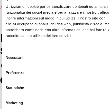
Utilizziamo i cookie per personalizzare contenuti ed annunci, 
Aggiungi al carrello
funzionalità dei social media e per analizzare il nostro traffi
inoltre informazioni sul modo in cui utilizzi il nostro sito con i
che si occupano di analisi dei dati web, pubblicità e social med
potrebbero combinarle con altre informazioni che hai fornito 
raccolto dal tuo utilizzo dei loro servizi.
Scrivici
Selezione
Necessari
del
consenso
Preferenze
Chiama ora
Statistiche
Marketing
Vivi la magia del