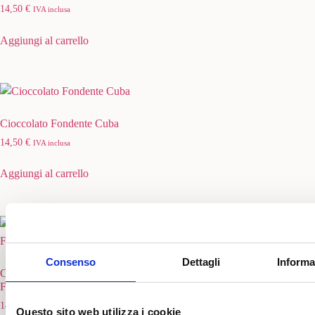
14,50
€
IVA inclusa
Aggiungi al carrello
Cioccolato Fondente Cuba
14,50
€
IVA inclusa
Aggiungi al carrello
Consenso
Dettagli
Informa
Cioccolato Bianco al Passion
Fruit
14,50
€
IVA inclusa
Questo sito web utilizza i cookie