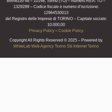
Bernezzo 48 – 10146, Torino (TO) – Numero REA: TO –
1329289 – Codice fiscale e numero d’iscrizione:
12964530013
del Registro delle Imprese di TORINO – Capitale sociale:
10.000,00
Privacy Policy
–
Cookie Policy
Copyright All Rights Reserved © 2025 – Powered by
WhiteLab
Web Agency Torino
Siti Internet Torino